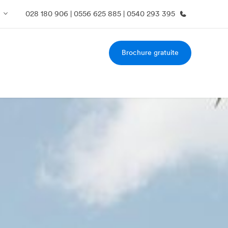
028 180 906 | 0556 625 885 | 0540 293 395
Brochure gratuite
os de nous
EF recrute
mmes-nous ?
Rejoignez nos équipes