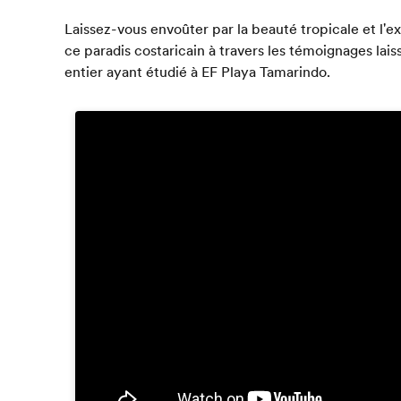
Laissez-vous envoûter par la beauté tropicale et l
ce paradis costaricain à travers les témoignages lai
entier ayant étudié à EF Playa Tamarindo.