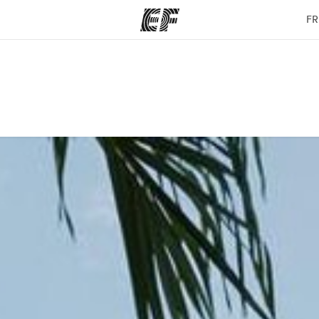
FR
mmes
Bureaux
A prop
res
Trouver un bureau
Qui so