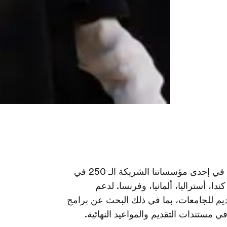
يتم ضمان قبول الطلاب الذين يكملون برنامجنا بنجاح في إحدى مؤسساتنا الشريكة الـ 250 في
كندا، أستراليا، ألمانيا، وفرنسا. لدعم
يم للجامعات، بما في ذلك البحث عن برامج
ي مستندات التقديم والمواعيد النهائية.