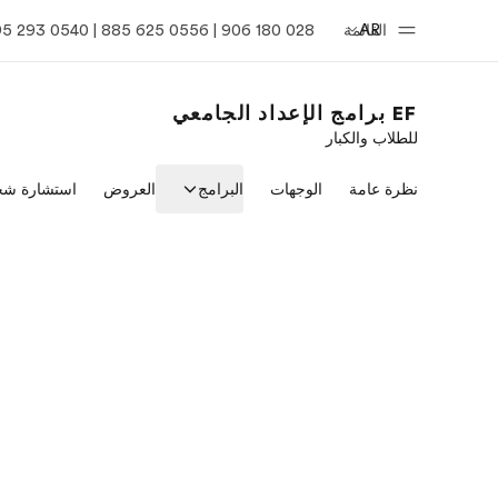
AR
القائمة
028 180 906 | 0556 625 885 | 0540 293 395
EF برامج الإعداد الجامعي
للطلاب والكبار
الصفحة الرئيسية
برامج
نظرة عامة
الوجهات
البرامج
العروض
استشارة شخ
أهلا بكم في إي أف
شاهد كل ما ن