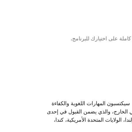
ملة على اختيارك للبرنامج.
الطلاب الذين يكملون برنامج التحضير اللغوي من EF سيكتسبون المهارات اللغوية والكفاءة
ة للنجاح في برنامج الإعداد الجامعي من EF في الخارج، والذي يضمن القبول في إحدى
المتحدة، أيرلندا، الولايات المتحدة الأمريكية، كندا،