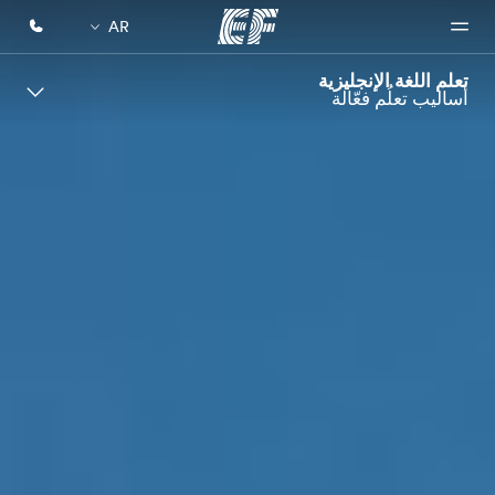
AR
تعلم اللغة الإنجليزية
أساليب تعلُم فعّالة
الصفحة
برامج
مكاتب
نبذة
وظائف
الرئيسية
عنا
شاهد كل
أعثر على
إنضم إلى
ما نقوم
مكتب
الفريق
أهلا بكم في
من نحن
به
قريب
إي أف
منك