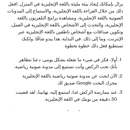
يزال بإمكانك إيجاد بيئة مليئة باللغة الإنجليزية في المنزل. افعل
ذلك من خلال القراءة باللغة الإنجليزية، والاستماع إلى المدونات
الصوتية باللغة الإنجليزية، ومشاهدة برامج التلفزيون باللغة
الإنجليزية، والتحدث إلى الأشخاص باللغة الإنجليزية في العمل،
وتكوين صداقات مع أشخاص ناطقين باللغة الإنجليزية عبر
الإنترنت، وما إلى ذلك. في البداية، هذا يبدو شاقًا. ولكنك
تستطيع فعل ذلك خطوة بخطوة
أولا، فكر في شيء ما تفعله بشكل يومي. دعنا نتظاهر
بأنك تحب الركض وأنت تستمع إلى مدونة صوتية رياضية.
الآن ابحث عن مدونة صوتية رياضية باللغة الإنجليزية
محرك البحث Google صديق لك
عند ممارسة الركض غدا، استمع إليه. تهانينا، لقد قضيت
30 دقيقة من يومك في اللغة الإنجليزية.
كرر هذا الإجراء لتحويل أجزاء أخرى من يومك جزءا فجزءا إذا
كنت تقرأ الجريدة، غير الجريدة إلى جريدة مكتوبة باللغة
حدد مستواك في اللغة الإنجليزية
الإنجليزية إذا كنت تشاهد كرة القدم، شاهد المباراة على قناة