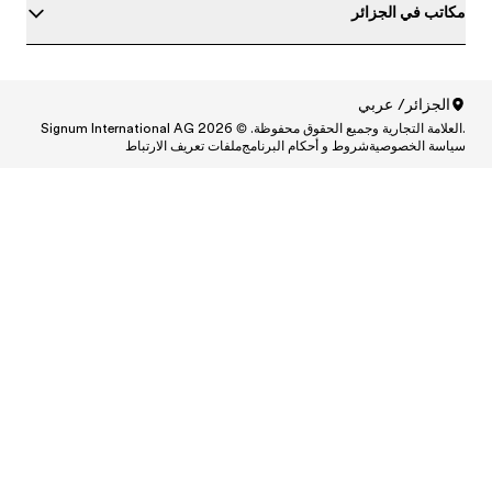
ط
Central
Centr
Cen
Central
Centra
Centr
Ce
Central and South A
Central