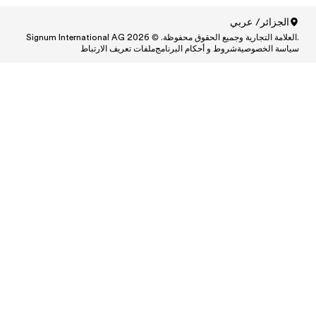
ط
Central
Centr
Cen
Central
Centra
Centr
Ce
Central and South A
Central