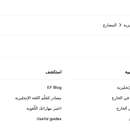
زية
المضارع
ية
استكشف
إنجليزية
EF Blog
في الخارج
مصادر لتَعَلُم اللغة الإنجليزية
 الخارج
اختبر مهاراتك اللّغوية
Useful guides