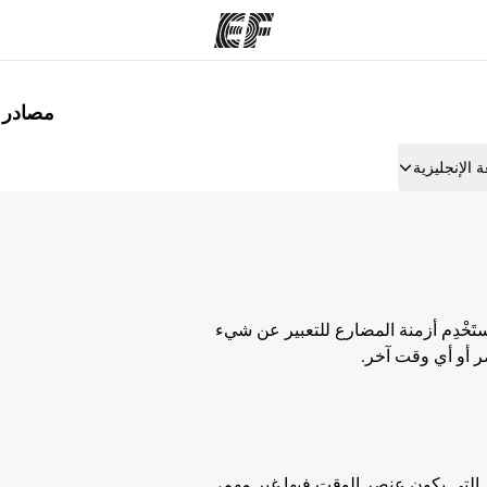
مصادر لت
مكاتب
نب
 الإنجليزية
قوم به
أعثر على مكتب قريب منك
م
ستَخْدِم أزمنة المضارع للتعبير عن شيء
ر أو أي وقت آخر.
ال التي يكون عنصر الوقت فيها غير مهم،