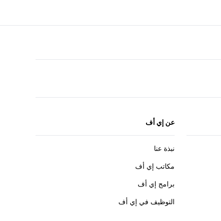
F
r
عن إي أف
نبذة عنا
مكاتب إي أف
برامج إي أف
التوظيف في إي أف