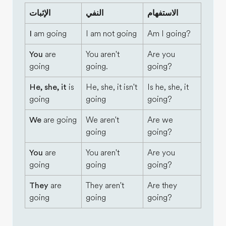
الاستفهام
النفي
الإثبات
I
am going
I am not going
Am I going?
You
are
You aren't
Are you
going
going.
going?
He, she, it
is
He, she, it isn't
Is he, she, it
going
going
going?
We
are going
We aren't
Are we
going
going?
You
are
You aren't
Are you
going
going
going?
They
are
They aren't
Are they
going
going
going?