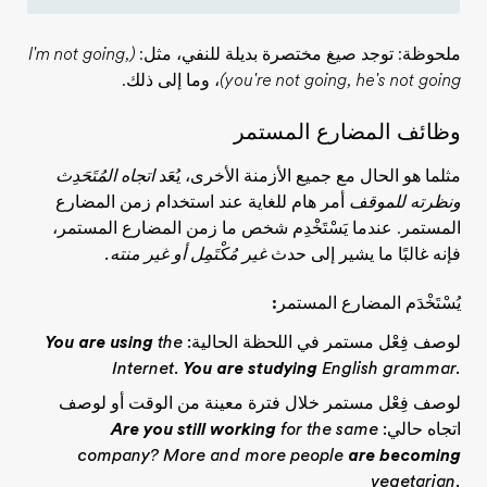
ملحوظة
: توجد صيغ مختصرة بديلة للنفي، مثل:
(I'm not going,
you're not going, he's not going)
، وما إلى ذلك.
وظائف المضارع المستمر
مثلما هو الحال مع جميع الأزمنة الأخرى، يُعَد
اتجاه المُتَحَدِث
ونظرته للموقف
أمر هام للغاية عند استخدام زمن المضارع
المستمر. عندما يَسْتَخْدِم شخص ما زمن المضارع المستمر،
فإنه غالبًا ما يشير إلى حدث
غير مُكْتَمِل أو غير منته.
يُسْتَخْدَم المضارع المستمر:
لوصف فِعْل مستمر في اللحظة الحالية:
the
You are using
Internet
.
You are studying
English grammar.
لوصف فِعْل مستمر خلال فترة معينة من الوقت أو لوصف
اتجاه حالي:
for the same
Are you still working
company? More and more people
are becoming
vegetarian.