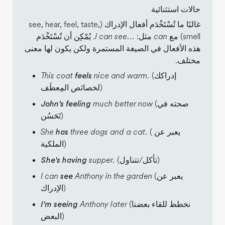
حالات استثنائية
غالبًا ما تُسْتَخْدَم أفعال الإدراك (see, hear, feel, taste,
smell) مع
can
مثل:
I can see...
. يُمْكِن أن تُسْتَخْدَم
هذه الأفعال في الصيغة المستمرة ولكن يكون لها معنى
مختلف.
(إدراكك
nice and warm.
feels
This coat
لخصائص المِعطَف)
(صحته في
much better now
John's feeling
تَحَسُن)
( يعبر عن
three dogs and a cat.
has
She
الملكية)
(تأكل/تتناول)
supper.
She's having
(يعبر عن
Anthony in the garden
see
I can
الإدراك)
(نخطط للقاء بعضنا
Anthony later
I'm seeing
البعض)