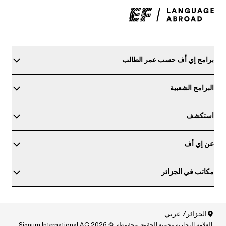
برامج إي أف حسب عمر الطالب
البرامج الشعبية
استكشف
عن إي أف
مكاتب في الجزائر
حدد مستواك في اللغة الإنجليزية
الجزائر/ عربي
.العلامة التجارية وجميع الحقوق محفوظة. © Signum International AG 2026