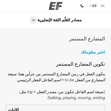
AR
مصادر لتَعَلُم اللغة الإنجليزية
الصفحة الرئيسية
أهلا بكم في إي أف
المضارع المستمر
برامج
شاهد كل ما نقوم به
اختبر معلوماتك
مكاتب
تكوين المضارع المستمر
أعثر على مكتب قريب منك
يتكون الفعل في زمن المضارع المستمر من جزأين هما:
صيغة
نبذة عنا
المضارع من الفعل to be + اسم الفاعل للفعل الرئيسي
من نحن
(صيغة اسم الفاعل تتكون من:
مصدر الفعل + ing مثل:
وظائف
talking, playing, moving, smiling)
إنضم إلى الفريق
الإثبات