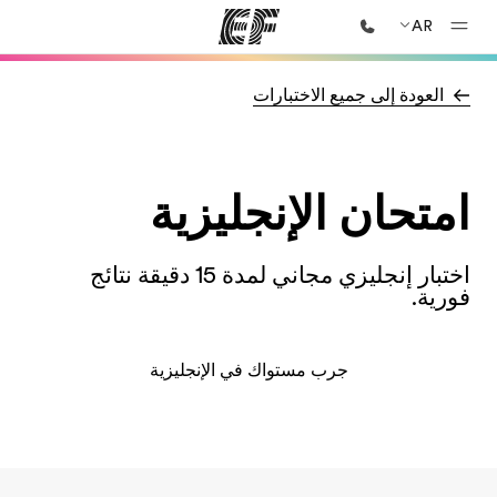
AR
العودة إلى جميع الاختبارات
الصفحة الرئيسية
أهلا بكم في إي أف
برامج
امتحان الإنجليزية
شاهد كل ما نقوم به
مكاتب
أعثر على مكتب قريب منك
اختبار إنجليزي مجاني لمدة 15 دقيقة نتائج
فورية.
نبذة عنا
من نحن
جرب مستواك في الإنجليزية
وظائف
إنضم إلى الفريق