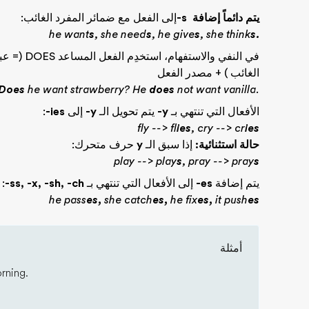
يتم دائماً إضافة
-s
إلى الفعل مع ضمائر المفرد الغائب:
he want
s
, she need
s
, he give
s
, she think
s.
الغائب ) + مصدر الفعل
Does
he want strawberry? He
does
not want vanilla.
الأفعال التي تنتهي بـ
-y
يتم تحويل الـ
-y
إلى
-ies
:
fly --> fl
ies
, cry --> cr
ies
حالة استثنائية:
إذا سبق الـ
y
حرف متحرك:
play --> play
s
, pray --> pray
s
يتم إضافة
-es
إلى الأفعال التي تنتهي بـ
-ss, -x, -sh, -ch
:
he pass
es,
she catch
es,
he fix
es,
it push
es
أمثلة
rning.