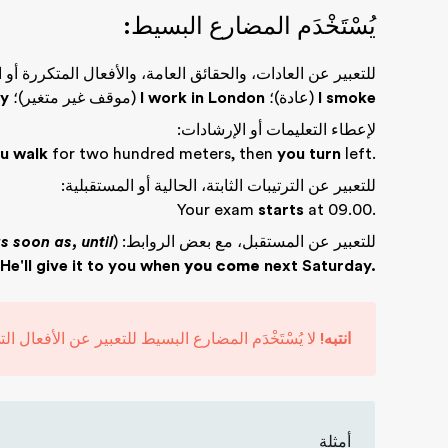
يُسْتَخْدَم المضارع البسيط:
للتعبير عن العادات، والحقائق العامة، والأفعال المتكررة أو 
I smoke
(عادة)؛
I work in London
(موقف غير متغير)؛
ty
لإعطاء التعليمات أو الإرشادات:
u walk
for two hundred meters, then
you turn
left.
للتعبير عن الترتيبات الثابتة، الحالية أو المستقبلية:
Your exam
starts
at 09.00.
للتعبير عن المستقبل، مع بعض الروابط: (
s soon as, until
He'll give it to you when
you come
next Saturday.
انتبه!
لا يُسْتَخْدَم المضارع البسيط للتعبير عن الأفعال ال
أمثلة