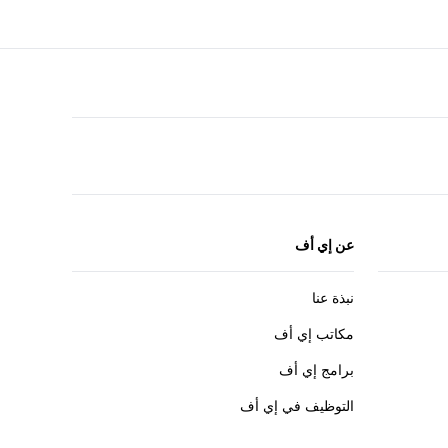
F
r
عن إي أف
نبذة عنا
مكاتب إي أف
برامج إي أف
التوظيف في إي أف