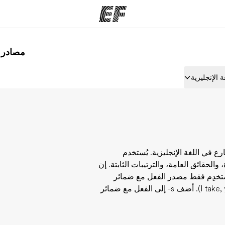
مصادر لت
مكاتب
نب
 الإنجليزية
قوم به
أعثر على مكتب قريب منك
م
 في اللغة الإنجليزية. يُستخدم
 والحقائق العامة، والترتيبات الثابتة
. إن
ستخدِم فقط مصدر الفعل مع ضمائر
-s
إلى الفعل مع ضمائر