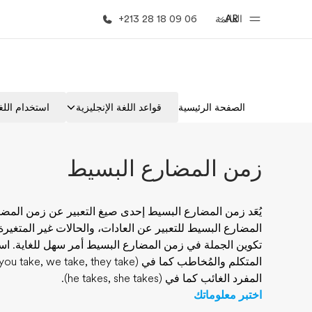
AR
القائمة
+213 28 18 09 06
الصفحة الرئيسية
برامج
الصفحة الرئيسية
قواعد اللغة الإنجليزية
استخدام اللغة
أهلا بكم في إي أف
شاهد كل ما ن
زمن المضارع البسيط
يُعَد زمن المضارع البسيط إحدى صيغ التعبير عن زمن المضارع
المضارع البسيط للتعبير عن
العادات، والحالات غير المتغيرة،
تكوين الجملة في زمن المضارع البسيط أمر سهل للغاية. ا
المتكلم والمُخاطب كما في (I take, you take, we take, they take). أضف
المفرد الغائب كما في (he takes, she takes).
اختبر معلوماتك