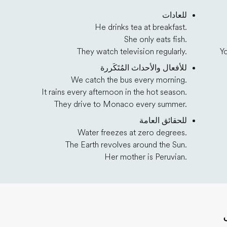
للعادات
He drinks tea at breakfast.
She only eats fish.
They watch television regularly.
Y
للأفعال والأحداث المُتَكَررة
We catch the bus every morning.
It rains every afternoon in the hot season.
They drive to Monaco every summer.
للحقائق العامة
Water freezes at zero degrees.
The Earth revolves around the Sun.
Her mother is Peruvian.