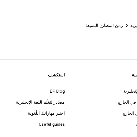
زية
زمن المضارع البسيط
ية
استكشف
إنجليزية
EF Blog
في الخارج
مصادر لتَعَلُم اللغة الإنجليزية
 الخارج
اختبر مهاراتك اللّغوية
Useful guides