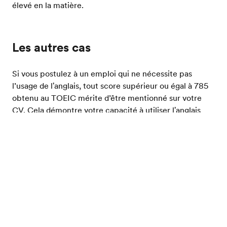
élevé en la matière.
Les autres cas
Si vous postulez à un emploi qui ne nécessite pas
l’usage de l'anglais, tout score supérieur ou égal à 785
obtenu au TOEIC mérite d’être mentionné sur votre
CV. Cela démontre votre capacité à utiliser l'anglais
dans un environnement professionnel et permettra à
votre candidature de se démarquer. Cependant, si
Evalue ton niveau d'anglais
l'emploi visé requiert la maîtrise de l'anglais, il ne vaut
mieux ne pas mentionner un score de TOEIC inférieur
à 900. Il est préférable, dans ce cas, de ne rien
indiquer du tout, car un score compris entre 785 et
900 affaiblirait votre candidature. Ne mentionnez pas
de score de TOEIC inférieur à 785 sur votre CV.