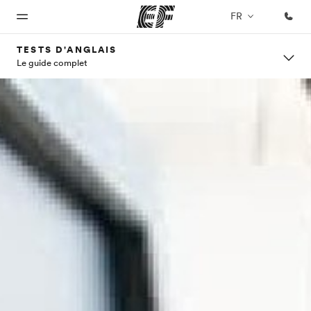
FR
TESTS D'ANGLAIS
Le guide complet
Accueil
Programmes
Bureaux
A
EF
propos
recrute
Bienvenue
Nos offres
Trouver un
chez EF
bureau
de
Rejoignez
nos
nous
équipes
Qui
sommes-
nous ?