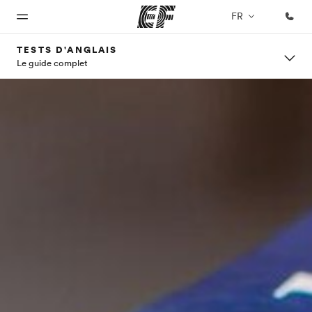
FR
TESTS D'ANGLAIS
Le guide complet
Accueil
Programmes
Bureaux
A
EF
propos
recrute
Bienvenue
Nos offres
Trouver un
chez EF
bureau
de
Rejoignez
nos
nous
équipes
Qui
sommes-
nous ?