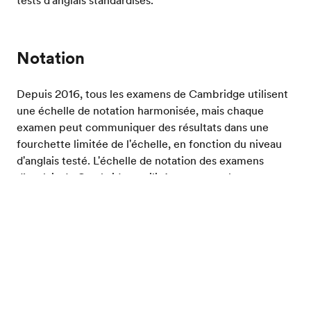
tests d'anglais standardisés.
Notation
Depuis 2016, tous les examens de Cambridge utilisent
une échelle de notation harmonisée, mais chaque
examen peut communiquer des résultats dans une
fourchette limitée de l'échelle, en fonction du niveau
d'anglais testé. L'échelle de notation des examens
d’anglais de Cambridge, utilisée pour tous les examens,
est alignée sur le CECRL. Il existe de nombreuses
Evalue ton niveau d'anglais
façons de se préparer à un examen de Cambridge, en
fonction de ses objectifs et de son emploi du temps.
Les examens de Cambridge en un
clin d'œil