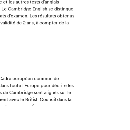
et les autres tests d'anglais
. Le Cambridge English se distingue
cats d'examen. Les résultats obtenus
validité de 2 ans, à compter de la
du Cadre européen commun de
dans toute l'Europe pour décrire les
 de Cambridge sont alignés sur le
nt avec le British Council dans la
ie, formé une alliance avec
 de tests de la langue anglaise aux