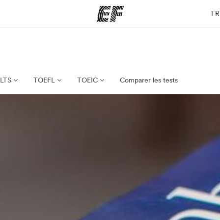
FR
mmes
Bureaux
A prop
res
Trouver un bureau
Qui so
ELTS
TOEFL
TOEIC
Comparer les tests