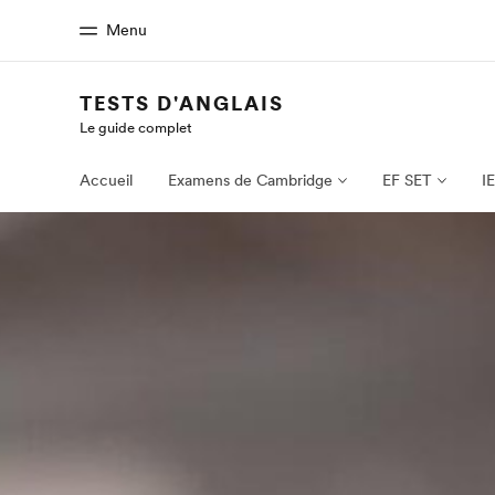
Menu
TESTS D'ANGLAIS
Le guide complet
Accueil
Progra
Bienvenue chez EF
Nos off
Accueil
Examens de Cambridge
EF SET
I