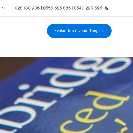
028 180 906 | 0556 625 885 | 0540 293 395
Evalue ton niveau d'anglais
os de nous
EF recrute
mmes-nous ?
Rejoignez nos équipes