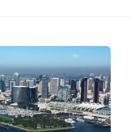
os de nous
EF recrute
mmes-nous ?
Rejoignez nos équipes