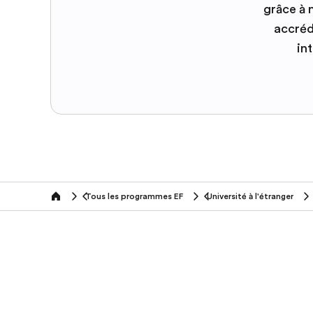
grâce à
accréd
in
Tous les programmes EF
Université à l'étranger
home