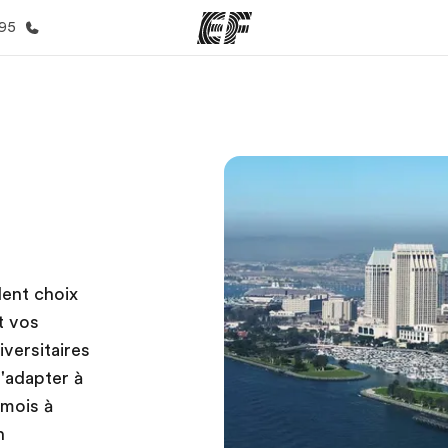
395
mmes
Bureaux
A prop
res
Trouver un bureau
Qui so
lent choix
t vos
versitaires
'adapter à
 mois à
n