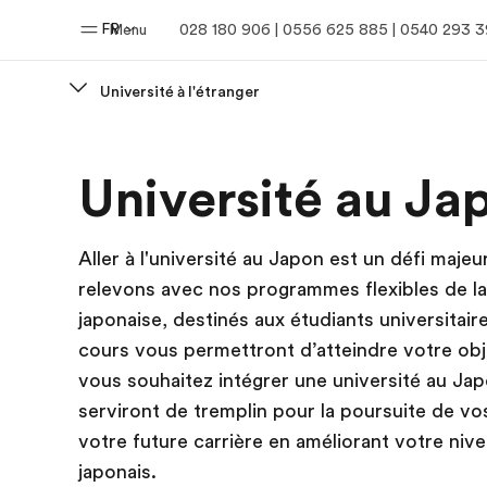
FR
Menu
028 180 906 | 0556 625 885 | 0540 293 
Université à l'étranger
Accueil
Progra
Université au Ja
Bienvenue chez EF
Nos off
Aller à l'université au Japon est un défi maje
relevons avec nos programmes flexibles de l
japonaise, destinés aux étudiants universitair
cours vous permettront d’atteindre votre obje
vous souhaitez intégrer une université au Ja
serviront de tremplin pour la poursuite de v
votre future carrière en améliorant votre niv
japonais.