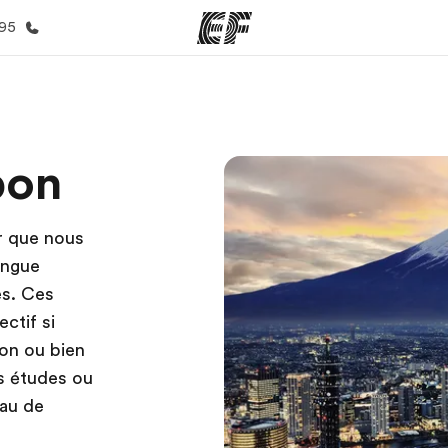
395
mmes
Bureaux
A prop
pon
res
Trouver un bureau
Qui so
ur que nous
angue
es. Ces
ctif si
pon ou bien
os études ou
eau de