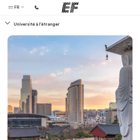
FR
Université à l'étranger
Accueil
Bienvenue chez EF
Programmes
Nos offres
Bureaux
Trouver un bureau
A propos de nous
Qui sommes-nous ?
EF recrute
Rejoignez nos équipes