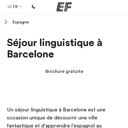
FR
Espagne
Accueil
Bienvenue chez EF
Séjour linguistique à
Programmes
Barcelone
Nos offres
Bureaux
Brochure gratuite
Trouver un bureau
A propos de nous
Qui sommes-nous ?
Campus EF
Campus EF
EF recrute
Un séjour linguistique à Barcelone est une
occasion unique de découvrir une ville
Rejoignez nos équipes
fantastique et d’apprendre l’espagnol au