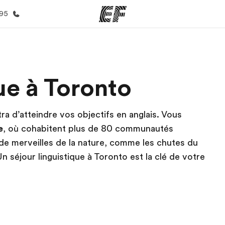
395
mmes
Bureaux
A prop
ue à Toronto
res
Trouver un bureau
Qui so
ra d’atteindre vos objectifs en anglais. Vous
e
, où cohabitent plus de 80 communautés
t de merveilles de la nature, comme les chutes du
n séjour linguistique à Toronto est la clé de votre