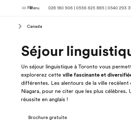
FR
Menu
028 180 906 | 0556 625 885 | 0540 293 
Canada
Accueil
Progra
Séjour linguistiq
Bienvenue chez EF
Nos off
Un séjour linguistique à Toronto vous permett
explorerez cette
ville fascinante et diversifié
différentes. Les alentours de la ville recèlen
Niagara, pour ne citer que les plus célèbres. U
réussite en anglais !
Brochure gratuite