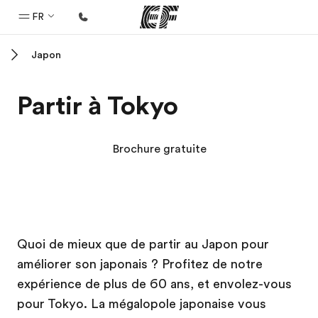
FR
Japon
Accueil
Bienvenue chez EF
Partir à Tokyo
Programmes
Nos offres
Brochure gratuite
Bureaux
Trouver un bureau
A propos de nous
Campus EF
Campus EF
Quoi de mieux que de partir au Japon pour
Qui sommes-nous ?
améliorer son japonais ? Profitez de notre
EF recrute
expérience de plus de 60 ans, et envolez-vous
Rejoignez nos équipes
pour Tokyo. La mégalopole japonaise vous