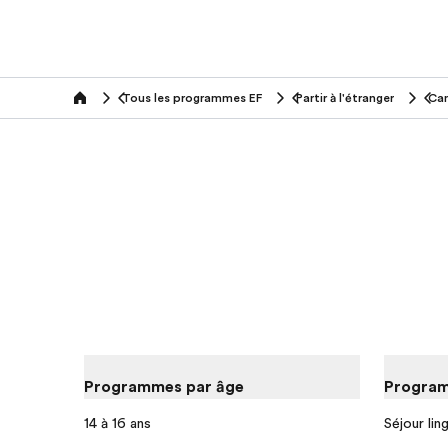
Tous les programmes EF
Partir à l'étranger
Ca
home
Programmes par âge
Program
14 à 16 ans
Séjour lin