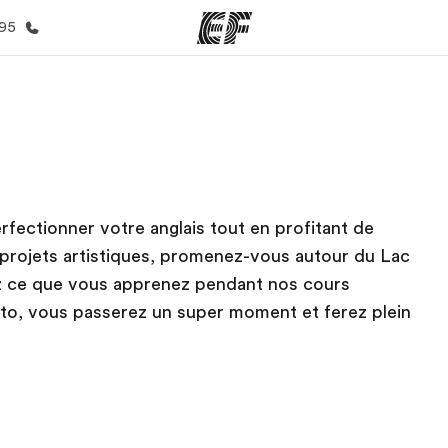
395
mmes
Bureaux
A prop
res
Trouver un bureau
Qui so
rfectionner votre anglais tout en profitant de
ux projets artistiques, promenez-vous autour du Lac
ez ce que vous apprenez pendant nos cours
ronto, vous passerez un super moment et ferez plein