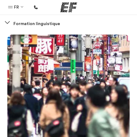
FR
Formation linguistique
Accueil
Bienvenue chez EF
Programmes
Nos offres
Bureaux
Trouver un bureau
A propos de nous
Qui sommes-nous ?
EF recrute
Rejoignez nos équipes