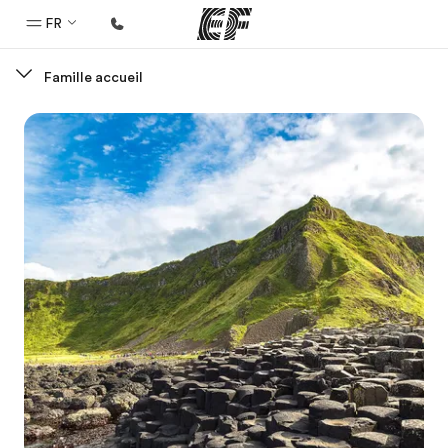
FR
Famille accueil
Accueil
Bienvenue chez EF
Programmes
Nos offres
Bureaux
Trouver un bureau
A propos de nous
Qui sommes-nous ?
EF recrute
Rejoignez nos équipes