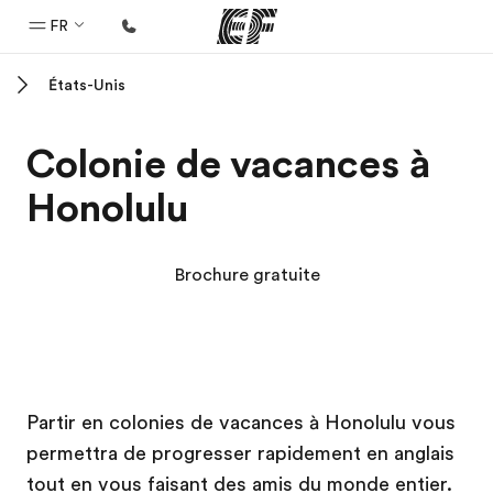
FR
États-Unis
Accueil
Bienvenue chez EF
Colonie de vacances à
Programmes
Honolulu
Nos offres
Bureaux
Brochure gratuite
Trouver un bureau
A propos de nous
Qui sommes-nous ?
Campus EF
Campus EF
EF recrute
Partir en colonies de vacances à Honolulu vous
permettra de progresser rapidement en anglais
Rejoignez nos équipes
tout en vous faisant des amis du monde entier.