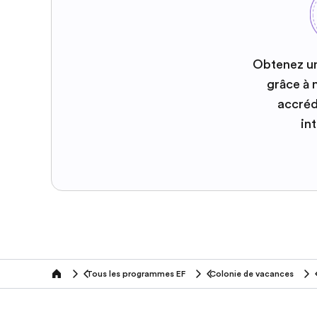
Obtenez u
grâce à
accréd
in
Tous les programmes EF
Colonie de vacances
home