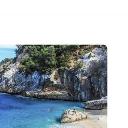
os de nous
EF recrute
mmes-nous ?
Rejoignez nos équipes