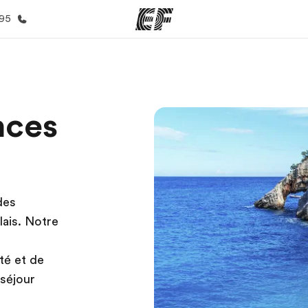
395
mmes
Bureaux
A prop
nces
res
Trouver un bureau
Qui so
des
glais. Notre
té et de
séjour