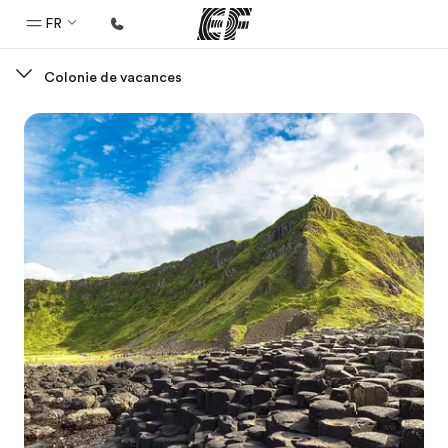
FR
Colonie de vacances
Accueil
Bienvenue chez EF
Programmes
Nos offres
Bureaux
Trouver un bureau
A propos de nous
Qui sommes-nous ?
EF recrute
Rejoignez nos équipes