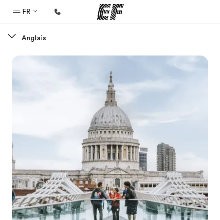
FR
Anglais
Accueil
Bienvenue chez EF
Programmes
Nos offres
Bureaux
Trouver un bureau
A propos de nous
Qui sommes-nous ?
EF recrute
Rejoignez nos équipes