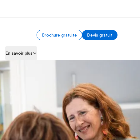
Brochure gratuite
Devis gratuit
os de nous
EF recrute
En savoir plus
mmes-nous ?
Rejoignez nos équipes