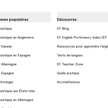
mes populaires
Découvrez
guistique
EF Blog
guistique en Angleterre
EF English Proficiency Index (EF
u Canada
Ressources pour apprendre l'angl
guistique en Espagne
Tests de langues
n Allemagne
EF Teacher Zone
n Espagne
Guide pratique
l'étranger
Accréditations
guistique aux États-Unis
guistique en Allemagne