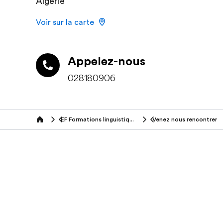
Algerie
Voir sur la carte
Appelez-nous
028180906
EF Formations linguistiques à l'étranger (50+ ans)
Venez nous rencontrer
Home