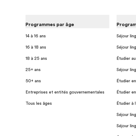
Programmes par âge
Program
14 à 16 ans
Séjour lin
16 à 18 ans
Séjour lin
18 à 25 ans
Étudier a
25+ ans
Séjour lin
50+ ans
Étudier e
Entreprises et entités gouvernementales
Étudier e
Tous les âges
Étudier à 
Séjour lin
Séjour lin