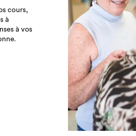
s cours,
s à
nses à vos
onne.