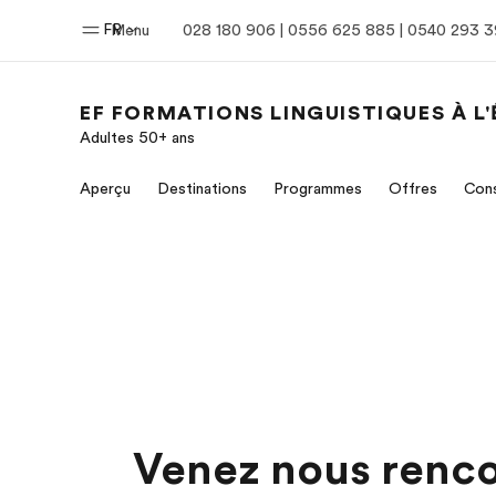
FR
Menu
028 180 906 | 0556 625 885 | 0540 293 
EF FORMATIONS LINGUISTIQUES À L
Adultes 50+ ans
Accueil
Progra
Aperçu
Destinations
Programmes
Offres
Cons
Bienvenue chez EF
Nos off
Venez nous renco