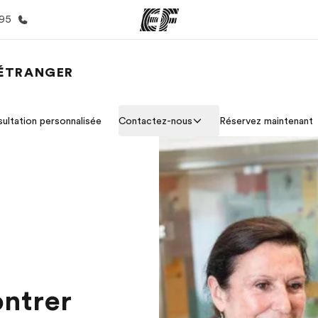
395
'ÉTRANGER
mmes
Bureaux
A prop
ultation personnalisée
Contactez-nous
Réservez maintenant
res
Trouver un bureau
Qui so
ntrer