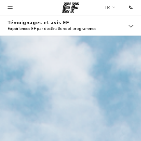
FR
Témoignages et avis EF
Expériences EF par destinations et programmes
Accueil
Programmes
Bureaux
A
EF
propos
recrute
Bienvenue
Nos offres
Trouver un
chez EF
bureau
de
Rejoignez
nos
nous
équipes
Qui
sommes-
nous ?