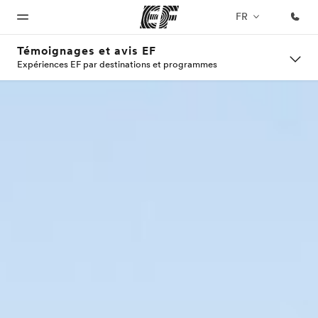
FR
Témoignages et avis EF
Expériences EF par destinations et programmes
Accueil
Programmes
Bureaux
A
EF
propos
recrute
Bienvenue
Nos offres
Trouver un
chez EF
bureau
de
Rejoignez
nos
nous
équipes
Qui
sommes-
nous ?