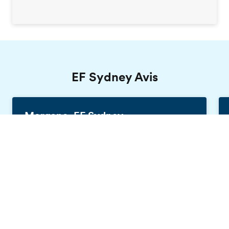
EF Sydney Avis
Morgane, EF Sydney
France, 20 ans
Brochure gratuite
Je suis allée en Australie pour apprendre
l'anglais, mais cela s'est avéré être la
meilleure expérience de toute ma vie. J'ai
rencontré des gens extraordinaires, les
enseignants étaient incroyables et j'ai