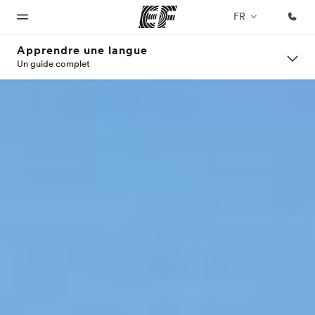
FR
Apprendre une langue
Un guide complet
Accueil
Programmes
Bureaux
A
EF
propos
recrute
Bienvenue
Nos offres
Trouver un
chez EF
bureau
de
Rejoignez
nos
nous
équipes
Qui
sommes-
nous ?