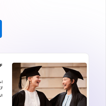
EF برامج الإ
لإ
ال