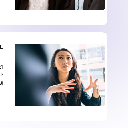
L
اك
جو
ال