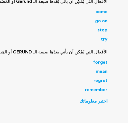
الأفعال التي يُمْكِن أن يأتي بَعْدها صيغة الـ Gerund أو المَصْدر أو الاسم
come
go on
stop
try
الأفعال التي يُمْكِن أن يأتي بعَدْها صيغة الـ GERUND أو المَصْدر أو الاسم أو عِبارة تبدأ بـ THAT
forget
mean
regret
remember
اختبر معلوماتك