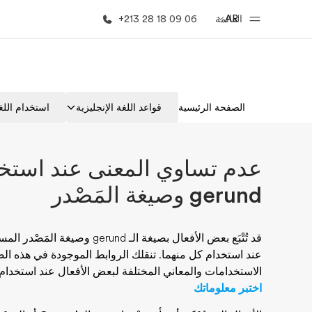
AR
القائمة
+213 28 18 09 06
الصفحة الرئيسية
برامج
الصفحة الرئيسية
قواعد اللغة الإنجليزية
استخدام اللغة
أهلا بكم في إي أف
شاهد كل ما ن
عدم تساوي المعنى عند استخد
gerund وصيغة المَصْدر
عند استخدام كل منهما. تنقلك الروابط الموجودة في هذه ا
الاستخدامات والمعاني المختلفة لبعض الأفعال عند استخدام
اختبر معلوماتك