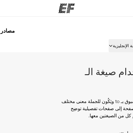
مصادر لت
مكاتب
نب
 الإنجليزية
قوم به
أعثر على مكتب قريب منك
م
ام صيغة الـ
قد تُتْبَع بعض الأفعال بصيغة الـ gerund وصيغة المَصْدر المسبوق بـ to ويَكُون للجملة معنى مختلف
لصفحة إلى صفحات تفصيلية توضِح
 كل من الصيغتين معها.