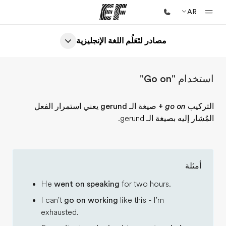
AR
مصادر لتَعَلُم اللغة الإنجليزية
الصفحة الرئيسية
أهلا بكم في إي أف
استخدام "Go on"
برامج
شاهد كل ما نقوم به
التركيب
go on
+ صيغة الـ gerund
يعني استمرار الفعل
المُشار إليه بصيغة الـ gerund.
مكاتب
أعثر على مكتب قريب منك
نبذة عنا
أمثلة
من نحن
He
went on speaking
for two hours.
وظائف
I can't
go on working
like this - I'm
إنضم إلى الفريق
exhausted.