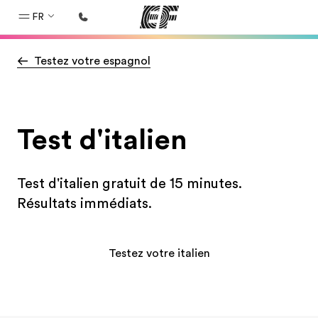
FR
Testez votre espagnol
Accueil
Bienvenue chez EF
Programmes
Test d'italien
Nos offres
Bureaux
Test d'italien gratuit de 15 minutes.
Trouver un bureau
Résultats immédiats.
A propos de nous
Qui sommes-nous ?
Testez votre italien
EF recrute
Rejoignez nos équipes