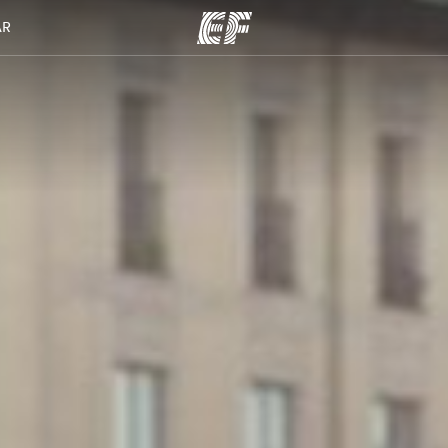
AR
مكاتب
نبذ
قوم به
أعثر على مكتب قريب
من
منك