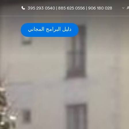
028 180 906 | 0556 625 885 | 0540 293 395
دليل البرامج المجاني
ة عنا
وظائف
 نحن
إنضم إلى الفريق