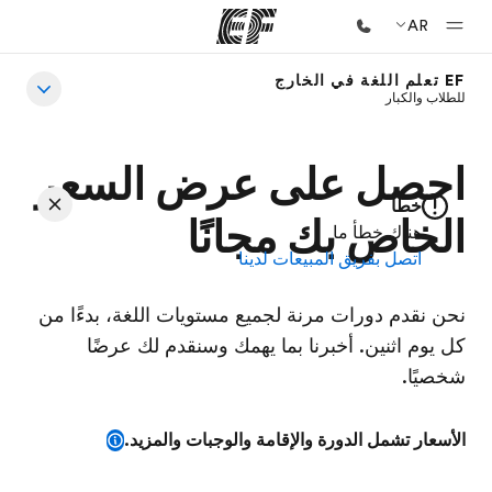
AR
EF تعلم اللغة في الخارج
للطلاب والكبار
الصفحة الرئيسية
أهلا بكم في إي أف
احصل على عرض السعر
برامج
خطأ
شاهد كل ما نقوم به
الخاص بك مجانًا
هناك خطأ ما
اتصل بفريق المبيعات لدينا
مكاتب
أعثر على مكتب قريب منك
نحن نقدم دورات مرنة لجميع مستويات اللغة، بدءًا من
نبذة عنا
كل يوم اثنين. أخبرنا بما يهمك وسنقدم لك عرضًا
شخصيًا.
من نحن
وظائف
الأسعار تشمل الدورة والإقامة والوجبات والمزيد.
إنضم إلى الفريق