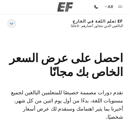
AR
EF تعلم اللغة في الخارج
الصفحة الرئيسية
البالغين الذين تتجاوز أعمارهم ٥٠عامًا
أهلا بكم في إي أف
برامج
احصل على عرض السعر
شاهد كل ما نقوم به
الخاص بك مجانًا
مكاتب
أعثر على مكتب قريب منك
نبذة عنا
نقدم دورات مصممة خصيصًا للمتعلمين البالغين لجميع
من نحن
مستويات اللغة، بدءًا من أول يوم اثنين من كل شهر.
أخبرنا بما يثير اهتمامك وسنقدم لك عرض أسعار
وظائف
شخصيًا.
إنضم إلى الفريق