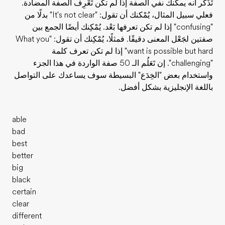
تَذَكر أنه يمكنك نفي الصفة إذا لم تكن تَعْرِف الصفة المضادة.
فعلي سبيل المثال، يُمْكنك أن تقول: "It's not clear" بدلًا من
"confusing" إذا لم تكن تعرفها بَعْد. يُمْكِنك أيضًا الجمع بين
صفتين لجَعْل المعنى دقيقًا. فمثلًا، يُمْكِنك أن تقول: "What you
want is possible but hard" إذا لم تكن تعرف كلمة
"challenging". إن تَعَلُم الـ 50 صفة الواردة في هذا الجزء
واستخدام بعض "الخِدَع" البسيطة سوف يساعدك على التواصل
باللغة الإنجليزية بشكل أفضل.
able
bad
best
better
big
black
certain
clear
different