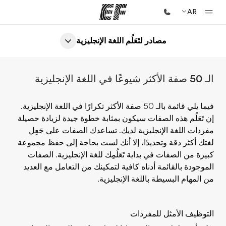
AR
مصادر لتَعَلُم اللغة الإنجليزية
الصفحة الرئيسية
أهلا بكم في إي أف
الـ 50 صفة الأكثر شيوعًا في اللغة الإنجليزية
برامج
شاهد كل ما نقوم به
فيما يلي قائمة بالـ 50 صفة الأكثر تكرارًا في اللغة الإنجليزية.
إن تَعَلُم هذه الصفات سيكون بمثابة خطوة جيدة لزيادة حصيلة
مكاتب
مفردات اللغة الإنجليزية لديك. تساعدك الصفات على جَعِل
أعثر على مكتب قريب منك
لغتك أكثر دقة وتحديدًا، إلا أنك لست بحاجة إلى حفظ مجموعة
كبيرة من الصفات في بداية تَعَلُمِك للغة الإنجليزية. الصفات
نبذة عنا
الموجودة بالقائمة أدناه كافية لتمكينك من التعامل مع العديد
من نحن
من المهام البسيطة باللغة الإنجليزية.
وظائف
إنضم إلى الفريق
التوظيف الأمثل للمفردات