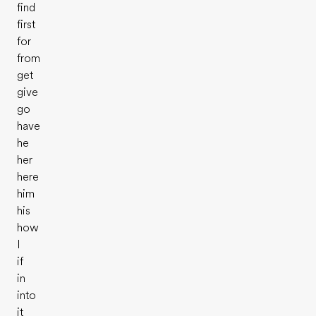
find
first
for
from
get
give
go
have
he
her
here
him
his
how
I
if
in
into
it