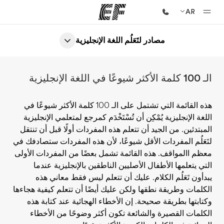
AR
مصادر لتَعَلُم اللغة الإنجليزية
الصفحة الرئيسية
أهلا بكم في إي أف
الـ 100 كلمة الأكثر شيوعًا في اللغة الإنجليزية
برامج
شاهد كل ما نقوم به
هذه القائمة التي تشتمل على الـ 100 كلمة الأكثر شيوعًا في
اللغة الإنجليزية يُمْكِن أن تُسْتَخْدَم كمرجع لمتعلمي الإنجليزية
مكاتب
المبتدئين. من الجيد أن تتعلم هذه المفردات أولًا قبل أن تنتقل
أعثر على مكتب قريب منك
لتَعَلُم المفردات الأقل شيوعًا، لأن هذه المفردات ستصادفك في
معظم االمواقف. هذه القائمة تشمل بعضًا من المفردات الأولى
نبذة عنا
التي يتعلمها الأطفال الأصليين الناطقين بالإنجليزية عندما
من نحن
يبدأون تَعَلُم الكلام. عليك أن تتعلم ليس فقط معاني هذه
الكلمات وطريقة نطقها ولكن عليك أيضًا أن تتعلم كيفية هجاءها
وظائف
وكتابتها بطريقة صحيحة. إن الأخطاء الهجائية عند كتابة هذه
إنضم إلى الفريق
الكلمات القصيرة والشائعة تكون أكثر وضوحًا من الأخطاء