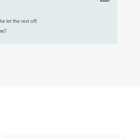
أمثلة
he let the rest off.
em
?