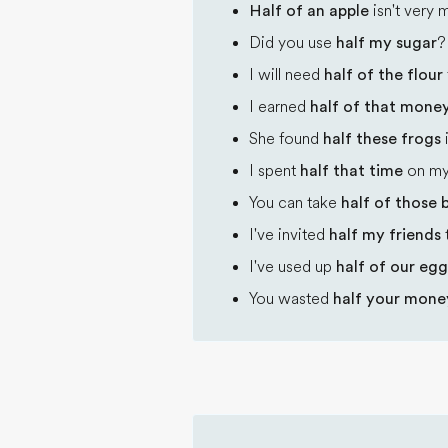
Half of an apple
isn't very 
Did you use
half my sugar
?
I will need
half of the flour
I earned
half of that mone
She found
half these frogs
i
I spent
half that time
on my
You can take
half of those 
I've invited
half my friends
t
I've used up
half of our egg
You wasted
half your mone