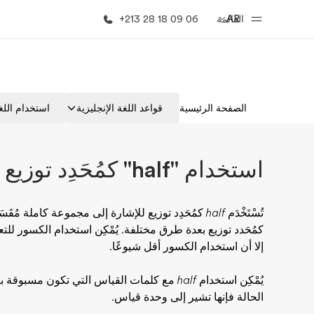
AR
القائمة
+213 28 18 09 06
الصفحة الرئيسية
برامج
الصفحة الرئيسية
قواعد اللغة الإنجليزية
استخدام اللغة
أهلا بكم في إي أف
شاهد كل ما ن
استخدام "half" كمُحَدِد توزيع
تُسْتَخْدَم
half
كمُحَدِد توزيع للإشارة إلى مجموعة كاملة مُقَسَمة
كمُحَدد توزيع بعدة طرق مختلفة. يُمْكِن استخدام الكسور لل
إلا أن استخدام الكسور أقل شيوعًا.
يُمْكِن استخدام
half
مع كلمات القياس التي تكون مسبوقة بأحد
الحالة فإنها تشير إلى وحدة قياس.