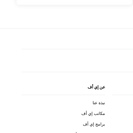
F
r
عن إي أف
نبذة عنا
مكاتب إي أف
برامج إي أف