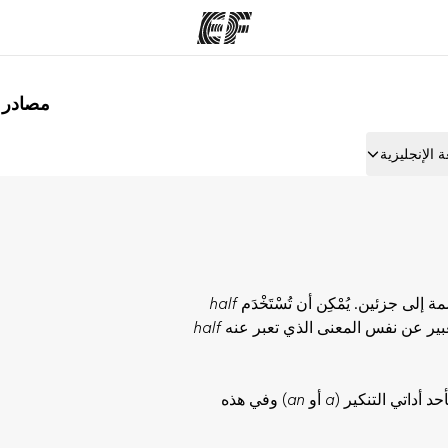
مصادر لت
مكاتب
نب
 الإنجليزية
قوم به
أعثر على مكتب قريب منك
م
 إلى جزئين. يُمْكِن أن تُسْتَخْدَم
half
تعبير عن نفس المعنى الذي تعبر عنه
half
 أداتي التنكير (
a
أو
an
) وفي هذه