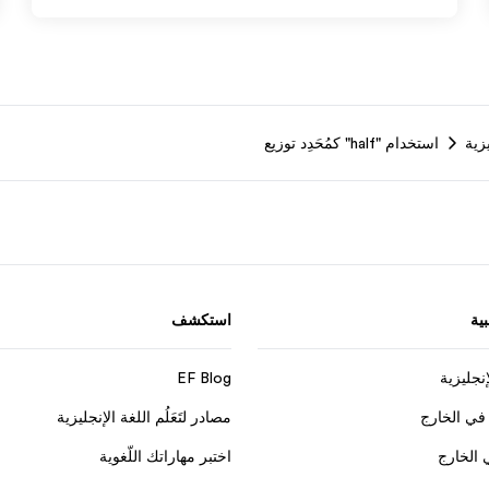
زية
استخدام "half" كمُحَدِد توزيع
ية
استكشف
إنجليزية
EF Blog
في الخارج
مصادر لتَعَلُم اللغة الإنجليزية
 الخارج
اختبر مهاراتك اللّغوية