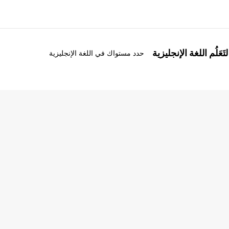
َعَلُم اللغة الإنجليزية
حدد مستواك في اللغة الإنجليزية
ذة عنا
وظائف
ن نحن
إنضم إلى الفريق