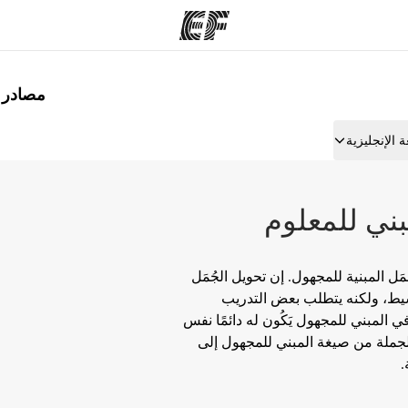
مصادر لت
مكاتب
نب
 الإنجليزية
قوم به
أعثر على مكتب قريب منك
م
ني للمعلوم
ُمَل المبنية للمجهول. إن تحويل الجُمَل
سيط، ولكنه يتطلب بعض التدريب
 المبني للمجهول يَكُون له دائمًا نفس
الجملة من صيغة المبني للمجهول إلى
.