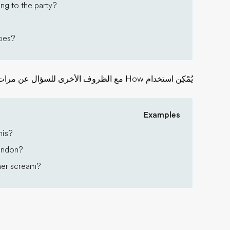
ng to the party?
oes?
يُمْكِن استخدام How مع الظروف الأخرى للسؤال عن مرات تكرار الحدث أو درجة الفعل.
Examples
his?
ondon?
her scream?