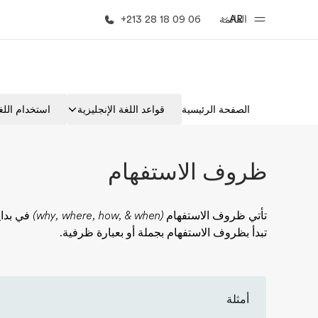
AR
القائمة
+213 28 18 09 06
الصفحة الرئيسية
برامج
الصفحة الرئيسية
قواعد اللغة الإنجليزية
استخدام اللغة
أهلا بكم في إي أف
شاهد كل ما ن
ظروف الاستفهام
تأتي ظروف الاستفهام
(why, where, how, & when)
في بداية
تبدأ بظروف الاستفهام بجملة أو بعبارة ظرفية.
أمثلة