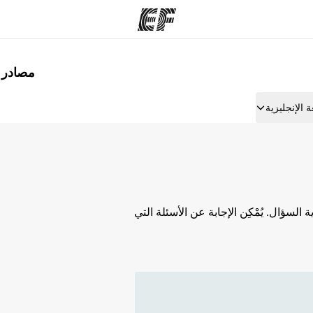
مصادر لت
مكاتب
نب
 الإنجليزية
قوم به
أعثر على مكتب قريب منك
م
 السؤال. يُمْكِن الإجابة عن الأسئلة التي