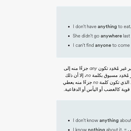
I don't have
anything
to eat
She didn't go
anywhere
last
I can't find
anyone
to come 
 غير مُحَدِد تكون
any
جزءًا منه إلى
ُحَدِد مسبوق بكلمة
no
، إلا أن ذلك
د الذي تكون كلمة
no
جزءًا منه يعطي
قوية كالغضب أو اليأس أو الدفاعية.
I don't know
anything
about
ي
about it. =
nothing
I know