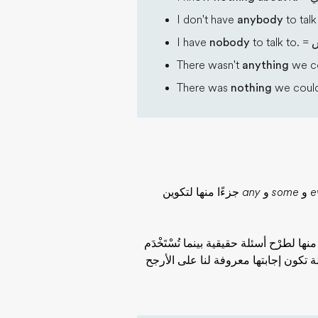
I don't have
anybody
to talk
س
to talk to. =
nobody
I have
There wasn't
anything
we co
There was
nothing
we could
e
و
some
و
any
جزءًا منها لتكوين
نها لطرْح أسئلة حقيقية بينما تُسْتَخْدَم
ة تكون إجابتها معروفة لنا على الأرجح