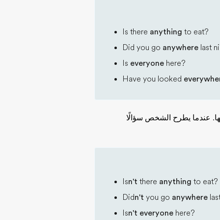
Is there
anything
to eat?
Did you go
anywhere
last n
Is
everyone
here?
Have you looked
everywhe
ها. عندما يطرح الشخص سؤالًا
Is
n't
there
anything
to eat?
Did
n't
you go
anywhere
las
Is
n't
everyone
here?