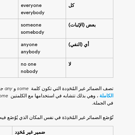
كل
everyone
everybody
بعض (الإثبات)
someone
somebody
أي (النفي)
anyone
anybody
لا
no one
nobody
تصف الضمائر غير المُحَدِدة التي تكون كلمة
some
و
any
جزء
الكاملة
، وهي بذلك تتشابه في استخدامها مع الكلمتين
ome
في الجملة.
تُوُضَع الضمائر غير المُحَدِدَة في نفس المكان الذي يُوُضَع في
ضمير غير مُحَدِد