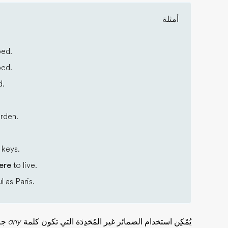
أمثلة
bed.
bed.
d.
arden.
 keys.
ere
to live.
l as Paris.
يُمْكِن استخدام الضمائر غير المُحَدِدَة التي تكون كلمة
any
جزء