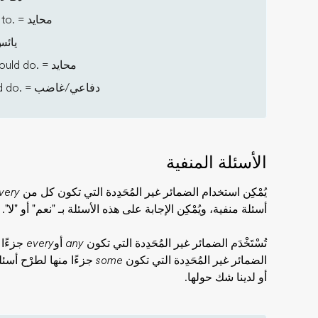
محايد
 to. =
يائ
محايد
uld do. =
دفاعي/غاضب
 do. =
الأسئلة المنفية
يُمْكِن استخدام الضمائر غير المُحَدِدة التي تكون كل من
very
أسئلة منفية، ويُمْكِن الإجابة على هذه الأسئلة بـ "نعم" أو "لا".
تُسْتَخْدَم الضمائر غير المُحَدِدة التي تكون
any
أو
every
جزءًا م
الضمائر غير المُحَدِدة التي تكون
some
جزءًا منها لطرْح أسئل
أو لدينا شك حولها.