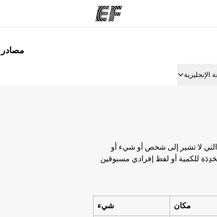
مصادر لت
مكاتب
نب
 الإنجليزية
قوم به
أعثر على مكتب قريب منك
م
ة التي لا تشير إلى شخص أو شيء أو
ُحَدِدَة للكمية أو لفظ إفرادي مسبوقين
مكان
شيء