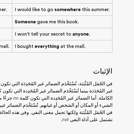
er.
I would like to go
somewhere
this summer.
Someone
gave me this book.
I won't tell your secret to
anyone
.
mall.
I bought
everything
at the mall.
الإثبات
في الجُمَل المُثْبَتة، تُسْتَخْدَم الضمائر غير المُحَدِدَة التي تكو
غير المُحَدَدة بينما تُسْتَخْدَم الضمائر غير المُحَدِدة التي تكون
الكاملة. أما الضمائر غير المُحَدِدة التي تكون كلمة
no
جزءًا من
الشيء أو المكان أو الشخص أو غيابهم. تُسْتَخْدَم الضمائر غير
في الجُمَل المُثْبَتة ولكنها تحمل معنى النفي. وفي هذه الحالة، ي
تشتمل على أداة النفي
not
.