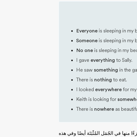
Everyone
is sleeping in my 
Someone
is sleeping in my 
No one
is sleeping in my be
I gave
everything
to Sally.
He saw
something
in the g
There is
nothing
to eat.
I looked
everywhere
for my
Keith is looking for
somewh
There is
nowhere
as beautifu
ًا منها في الجُمَل المُثْبَتَة أيضًا وفي هذه