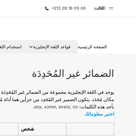
AR
القائمة
+213 28 18 09 06
الصفحة الرئيسية
برامج
الصفحة الرئيسية
قواعد اللغة الإنجليزية
استخدام اللغة
أهلا بكم في إي أف
شاهد كل ما ن
الضمائر غير المُحَدِدَة
يوجد في اللغة الإنجليزية مجموعة من الضمائر غير المُحَدِدَ
مكان مُحَدَد. يتكون الضمير غير المُحَدِد من جزأين هما أداة م
بأحد هذه الكلمات:
any, some, every, no
.
اختبر معلوماتك
شخص