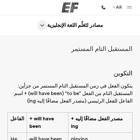
AR
مصادر لتَعَلُم اللغة الإنجليزية
الصفحة الرئيسية
أهلا بكم في إي أف
المستقبل التام المستمر
برامج
شاهد كل ما نقوم به
التكوين
مكاتب
أعثر على مكتب قريب منك
يتكون الفعل في زمن المستقبل التام المستمر من جزأين:
المستقبل التام من الفعل
(will have been) "to be"
+ اسم
نبذة عنا
الفاعل للفعل الرئيسي (مصدر الفعل مضافًا إليه ing)
من نحن
مصدر الفعل مضافًا إليه
+
+ will have
الفاعل
وظائف
been
ing
إنضم إلى الفريق
He
will have been
playing.