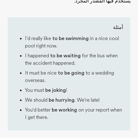
يُسْتَخْدَم فيها المَصْدر المجرد.
أمثلة
I'd really like
to be swimming
in a nice cool
pool right now.
I happened
to be waiting
for the bus when
the accident happened.
It must be nice
to be going
to a wedding
overseas.
You must
be joking
!
We should
be hurrying
. We're late!
You'd better
be working
on your report when
I get there.