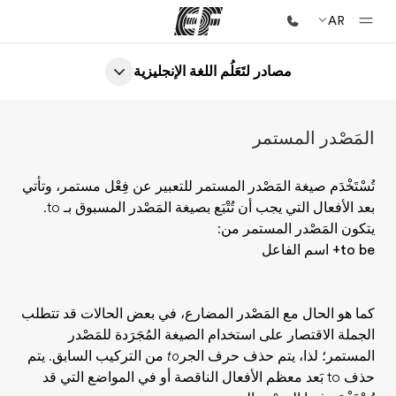
AR
مصادر لتَعَلُم اللغة الإنجليزية
الصفحة الرئيسية
أهلا بكم في إي أف
المَصْدر المستمر
برامج
شاهد كل ما نقوم به
تُسْتَخْدَم صيغة المَصْدر المستمر للتعبير عن فِعْل مستمر، وتأتي
بعد الأفعال التي يجب أن تُتْبَع بصيغة المَصْدر المسبوق بـ to.
مكاتب
يتكون المَصْدر المستمر من:
أعثر على مكتب قريب منك
to be+ اسم الفاعل
نبذة عنا
من نحن
كما هو الحال مع المَصْدر المضارع، في بعض الحالات قد تتطلب
الجملة الاقتصار على استخدام الصيغة المُجَرَدة للمَصْدر
وظائف
المستمر؛ لذا، يتم حذف حرف الجر
to
من التركيب السابق. يتم
إنضم إلى الفريق
حذف to بَعد معظم الأفعال الناقصة أو في المواضع التي قد