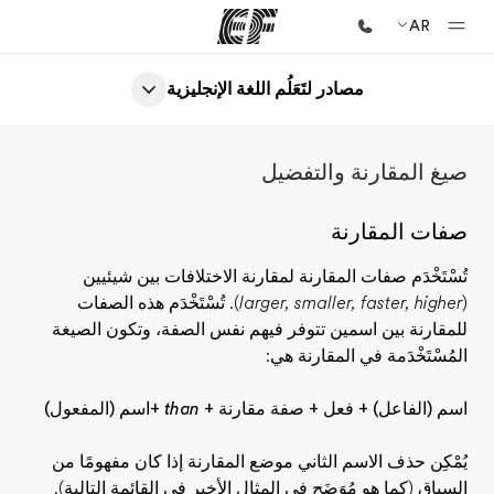
AR
مصادر لتَعَلُم اللغة الإنجليزية
الصفحة الرئيسية
أهلا بكم في إي أف
صيغ المقارنة والتفضيل
برامج
شاهد كل ما نقوم به
صفات المقارنة
مكاتب
تُسْتَخْدَم صفات المقارنة لمقارنة الاختلافات بين شيئيين
أعثر على مكتب قريب منك
(
larger, smaller, faster, higher
). تُسْتَخْدَم هذه الصفات
للمقارنة بين اسمين تتوفر فيهم نفس الصفة، وتكون الصيغة
نبذة عنا
المُسْتَخْدَمة في المقارنة هي:
من نحن
اسم (الفاعل) + فعل + صفة مقارنة +
than
+اسم (المفعول)
وظائف
إنضم إلى الفريق
يُمْكِن حذف الاسم الثاني موضع المقارنة إذا كان مفهومًا من
السياق (كما هو مُوَضَح في المثال الأخير في القائمة التالية).