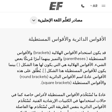
AR
مصادر لتَعَلُم اللغة الإنجليزية
الصفحة الرئيسية
أهلا بكم في إي أف
الأقواس الدائرية والأقواس المستطيلة
برامج
شاهد كل ما نقوم به
قد يكون استخدام الأقواس الهلالية (brackets) والأقواس
المستطيلة ( parentheses) والتميز بينهما أمرًا مُربكًا بعض
مكاتب
الشيء. الأقواس الهلالية هي التي يكون لها هذا الشكل ( ) بينما
أعثر على مكتب قريب منك
يكون للأقواس المستطيلة هذا الشكل [ ]. يُطْلَق على هذه
الأقواس عادةً اسم الأقواس الدائرية (round brackets)
نبذة عنا
والأقواس المستطيلة (square brackets).
من نحن
عادةً ما تُسْتَخْدَم الأقواس المستطيلة لأغراض خاصة كما في
وظائف
حالات استخدامها في الكتيبات الإرشادية الفنية. تُسْتَخْدَم
إنضم إلى الفريق
الأقواس الدائرية بنفس الطريقة التي تُسْتَخْدَم بها الفاصلة