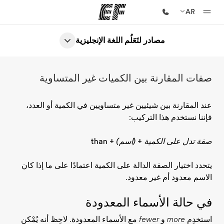
AR
مصادر لتَعَلُم اللغة الإنجليزية
الصفحة الرئيسية
أهلا بكم في إي أف
صفات المقارنة بين الكميات غير المتساوية
برامج
شاهد كل ما نقوم به
عند المقارنة بين شيئيين غير متساويين في الكمية أو العدد،
فإننا نستخدم هذا التركيب:
مكاتب
أعثر على مكتب قريب منك
صفة تدل على الكمية
+
(اسم)
+
than
نبذة عنا
يتحدد اختيار الصفة الدالة على الكمية اعتمادًا على ما إذا كان
من نحن
الاسم معدود أم غير معدود.
وظائف
في حالة الأسماء المعدودة
إنضم إلى الفريق
استخدِم
more
و
fewer
مع الأسماء المعدودة. لاحِظ أنه يُمْكن