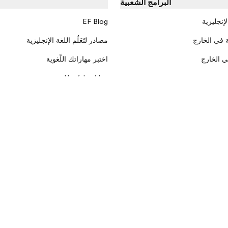
البرامج الشعبية
لإنجليزية
EF Blog
 في الخارج
مصادر لتَعَلُم اللغة الإنجليزية
ي الخارج
اختبر مهاراتك اللّغوية
ج
Useful guides
شروط و أحكام البرنامج
ملفات تعريف الارتباط
Privacy Settings