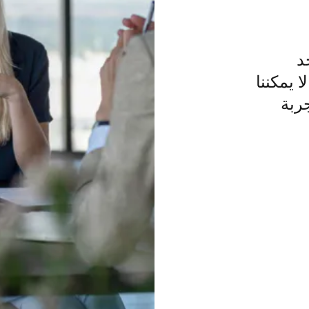
د
 يمكننا
ربة