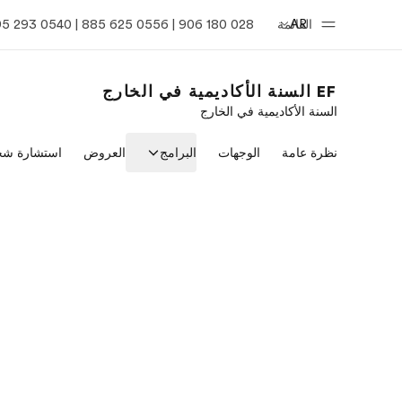
AR
القائمة
028 180 906 | 0556 625 885 | 0540 293 395
EF السنة الأكاديمية في الخارج
السنة الأكاديمية في الخارج
الصفحة الرئيسية
برامج
نظرة عامة
الوجهات
البرامج
العروض
استشارة شخ
أهلا بكم في إي أف
شاهد كل ما ن