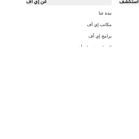
استكشف
عن إي أف
نبذة عنا
مكاتب إي أف
برامج إي أف
التوظيف في إي أف
مكاتب في الجزائر
شارع سيدي يحيا تعاونية رقم 4 الطابق 1 مكتب
رقم 38 حيدرة الجزائر
028 180 906 | 0556 625 885 | 0540 293
395
الشركات والقطاع الحكومي