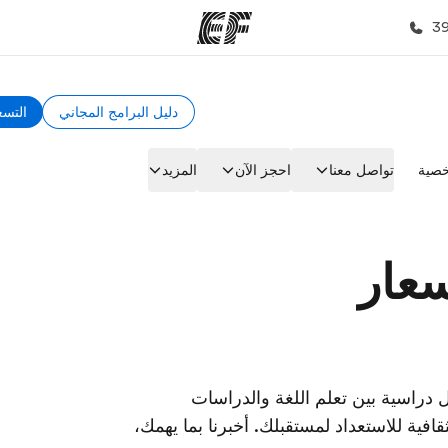
دليل البرامج المجاني
التسع
مكاتب
نب
صية
تواصل معنا
احجز الآن
المزيد
قوم به
أعثر على مكتب قريب منك
م
عار
 دراسية بين تعلم اللغة والدراسات
افية للاستعداد لمستقبلك. أخبرنا بما يهمك،