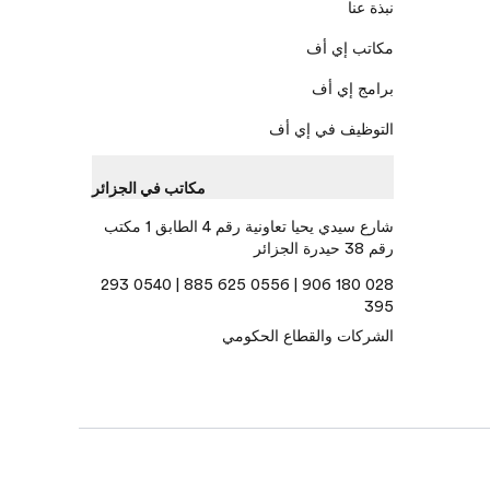
نبذة عنا
مكاتب إي أف
برامج إي أف
التوظيف في إي أف
مكاتب في الجزائر
شارع سيدي يحيا تعاونية رقم 4 الطابق 1 مكتب
رقم 38 حيدرة الجزائر
028 180 906 | 0556 625 885 | 0540 293
395
الشركات والقطاع الحكومي