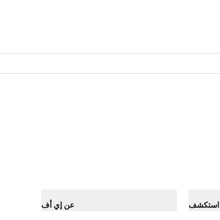
استكشف
عن إي أف