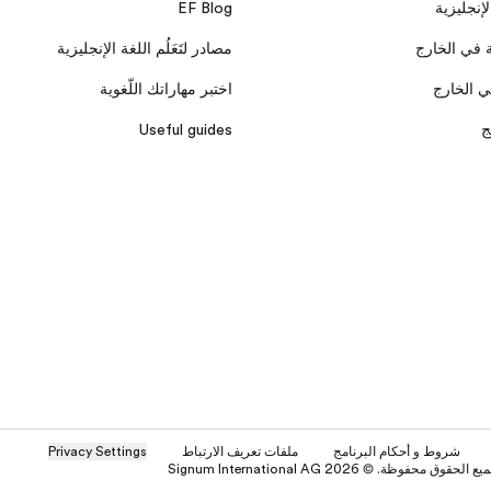
لإنجليزية
EF Blog
 في الخارج
مصادر لتَعَلُم اللغة الإنجليزية
ي الخارج
اختبر مهاراتك اللّغوية
ج
Useful guides
شروط و أحكام البرنامج
ملفات تعريف الارتباط
Privacy Settings
 محفوظة. © Signum International AG 2026