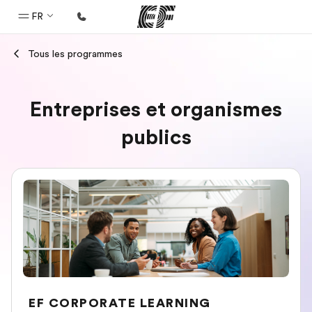
FR
Tous les programmes
Accueil
Bienvenue chez EF
Entreprises et organismes
Programmes
publics
Nos offres
Bureaux
Trouver un bureau
A propos de nous
Qui sommes-nous ?
EF recrute
Rejoignez nos équipes
EF CORPORATE LEARNING